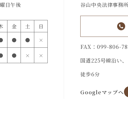
曜日午後
谷山中央法律事務
木
金
土
日
●
●
●
×
FAX：099-806-78
●
●
×
×
国道225号線沿い
徒歩6分
Googleマップへ